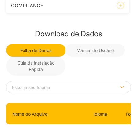
COMPLIANCE
Download de Dados
Folha de Dados
Manual do Usuário
Guia da Instalação
Rápida
Nome do Arquivo
Idioma
Form